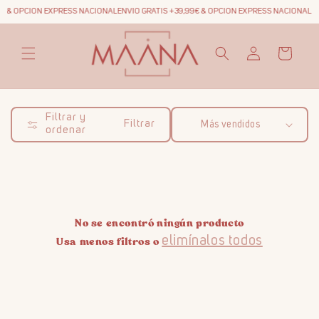
Ir
9€ & OPCION EXPRESS NACIONAL
ENVIO GRATIS +39,99€ & OPCION EXPRESS NACIONAL
EN
directamente
al contenido
Iniciar
Carrito
sesión
Filtrar y
Filtrar
ordenar
No se encontró ningún producto
Usa menos filtros o
elimínalos todos