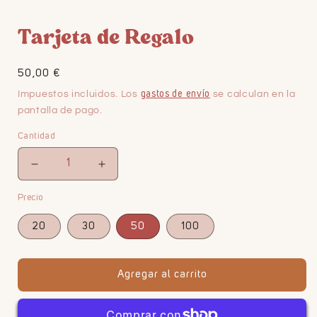
1
en
Tarjeta de Regalo
una
ventana
modal
Precio
50,00 €
habitual
Impuestos incluidos. Los
gastos de envío
se calculan en la
pantalla de pago.
Cantidad
Reducir
Aumentar
cantidad
cantidad
Precio
para
para
Tarjeta
Tarjeta
20
30
50
100
de
de
Regalo
Regalo
Agregar al carrito