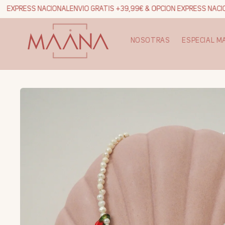
Ir
 EXPRESS NACIONAL
ENVIO GRATIS +39,99€ & OPCION EXPRESS NACION
directamente
al contenido
NOSOTRAS
ESPECIAL M
Ir
directamente
a la
información
del producto