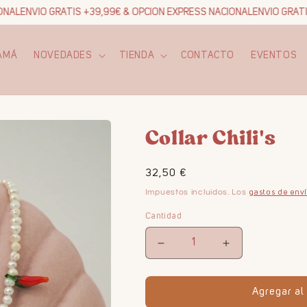
AL
ENVIO GRATIS +39,99€ & OPCION EXPRESS NACIONAL
ENVIO GRATIS 
AMÁ
NOVEDADES
TIENDA
CONTACTO
EVENTOS
Collar Chili's
Precio
32,50 €
habitual
Impuestos incluidos. Los
gastos de env
Cantidad
Reducir
Aumentar
cantidad
cantidad
para
para
Agregar al 
Collar
Collar