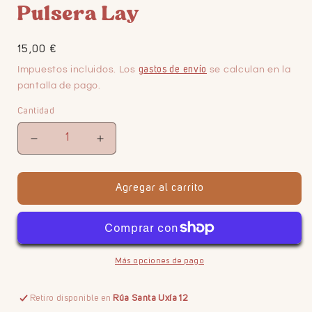
Pulsera Lay
Precio
15,00 €
habitual
Impuestos incluidos. Los
gastos de envío
se calculan en la
pantalla de pago.
Cantidad
Reducir
Aumentar
cantidad
cantidad
para
para
Agregar al carrito
Pulsera
Pulsera
Lay
Lay
Más opciones de pago
Retiro disponible en
Rúa Santa Uxía 12